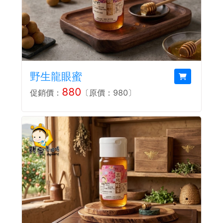
野生龍眼蜜
880
促銷價：
〔原價：980〕