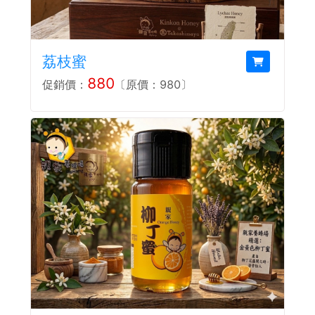
荔枝蜜
880
促銷價：
〔原價：980〕