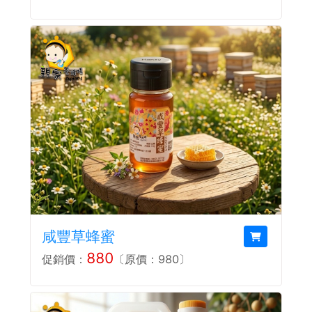
咸豐草蜂蜜
880
促銷價：
〔原價：980〕